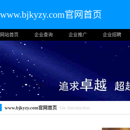
www.bjkyzy.com官网首页
网站首页
企业查询
企业推广
企业招聘
www.bjkyzy.com官网首页
Site Introduction