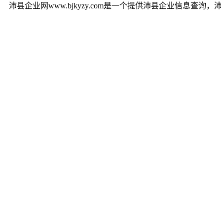
沛县企业网www.bjkyzy.com是一个提供沛县企业信息