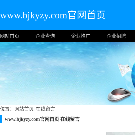
www.bjkyzy.com官网首页
网站首页
企业查询
企业推广
企业招聘
位置：
网站首页
|
在线留言
www.bjkyzy.com官网首页 在线留言